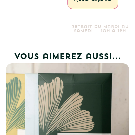
Total général
6,80 €
Retrait du mardi au
samedi — 10h à 19h
Vous aimerez aussi...