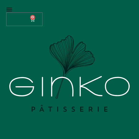
0
0,00
€